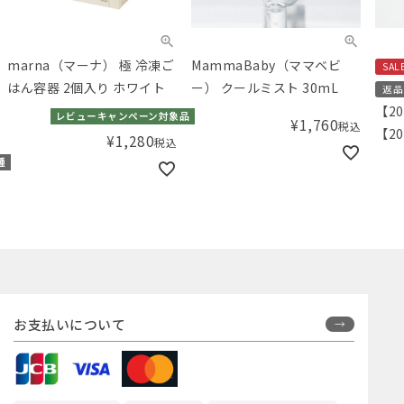
marna（マーナ） 極 冷凍ご
MammaBaby（ママベビ
SAL
はん容器 2個入り ホワイト
ー） クールミスト 30mL
返品
【2
レビューキャンペーン対象品
¥
1,760
税込
【20
¥
1,280
税込
Am
種
グ）
ツ
お支払いについて