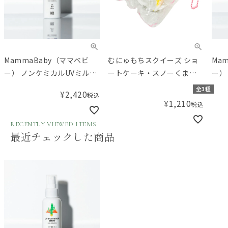
MammaBaby（ママベビ
むにゅもちスクイーズ ショ
Ma
ー） ノンケミカルUVミルク
ートケーキ・スノーくま・
ー）
SPF30/PA+++
みるくハウス
SPF
全3種
¥
2,420
税込
¥
1,210
税込
RECENTLY VIEWED ITEMS
最近チェックした商品