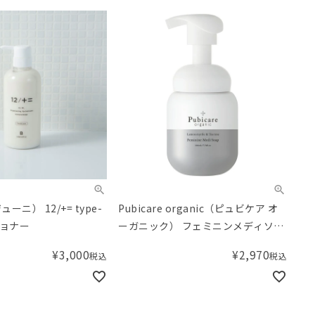
ジューニ） 12/+= type-
Pubicare organic（ピュビケア オ
ショナー
ーガニック） フェミニンメディソー
プLT
¥
3,000
¥
2,970
税込
税込