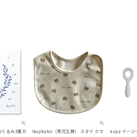
 おくるみ3重ガ
ikujikobo（育児工房） スタイ クマ
ezpz イー