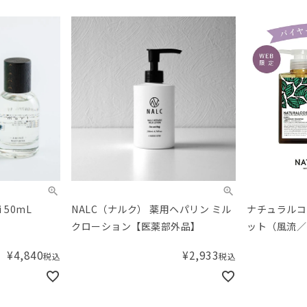
 50mL
NALC（ナルク） 薬用ヘパリン ミル
ナチュラルコ
クローション【医薬部外品】
ット（風流／
に）
¥
4,840
¥
2,933
税込
税込