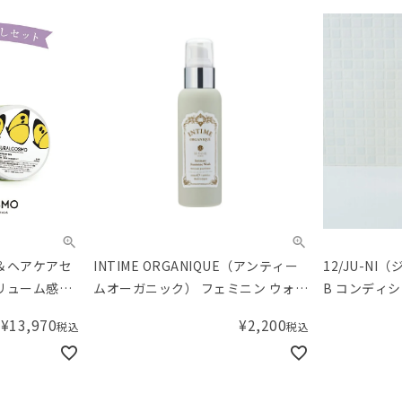
＆ヘアケアセ
INTIME ORGANIQUE（アンティー
12/JU-NI（
リューム感が
ムオーガニック） フェミニン ウォッ
B コンディ
シュ
¥
13,970
¥
2,200
税込
税込