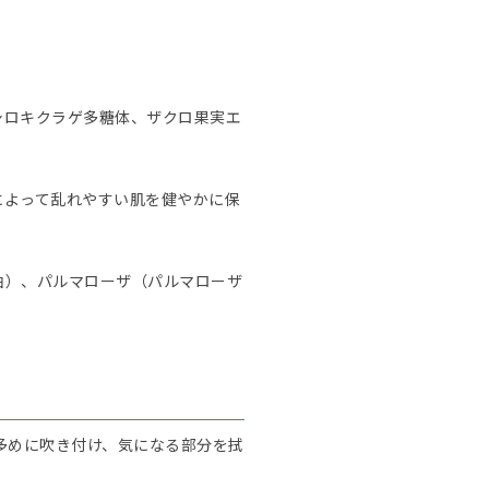
シロキクラゲ多糖体、ザクロ果実エ
によって乱れやすい肌を健やかに保
油）、パルマローザ（パルマローザ
多めに吹き付け、気になる部分を拭