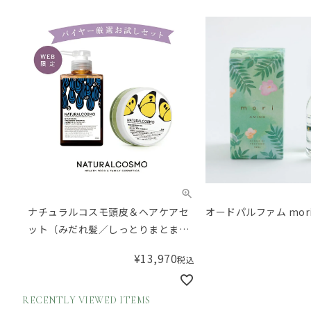
ナチュラルコスモ頭皮＆ヘアケアセ
オードパルファム mori
ット（みだれ髪／しっとりまとまる
髪に）
¥
13,970
税込
RECENTLY VIEWED ITEMS