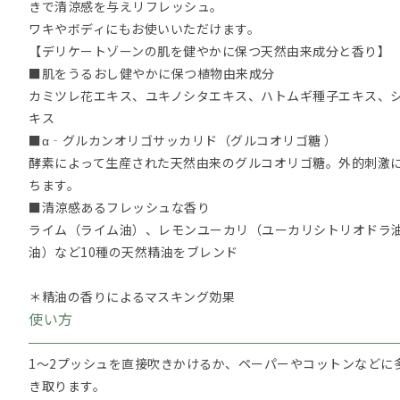
きで清涼感を与えリフレッシュ。
ワキやボディにもお使いいただけます。
【デリケートゾーンの肌を健やかに保つ天然由来成分と香り】
■肌をうるおし健やかに保つ植物由来成分
カミツレ花エキス、ユキノシタエキス、ハトムギ種子エキス、
キス
■α‐グルカンオリゴサッカリド（グルコオリゴ糖 ）
酵素によって生産された天然由来のグルコオリゴ糖。外的刺激
ちます。
■清涼感あるフレッシュな香り
ライム（ライム油）、レモンユーカリ（ユーカリシトリオドラ
油）など10種の天然精油をブレンド
＊精油の香りによるマスキング効果
使い方
1～2プッシュを直接吹きかけるか、ペーパーやコットンなどに
き取ります。