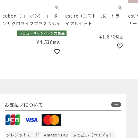
cobon（コーボン） コーボ
est're（エストール） トラ
es
ンザクロライフプラス N525
イアルセット
ナー
乳酸
レビューキャンペーン対象品
¥
1,870
税込
¥
4,536
税込
お支払いについて
クレジットカード
Amazon Pay
あと払い（ペイディ）