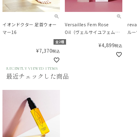
イオンドクター 足首ウォー
Versailles Fem Rose
re
マー16
Oil（ヴェルサイユフェムロ
ルー
ーズオイル）
全2種
¥
4,899
税込
¥
7,370
税込
RECENTLY VIEWED ITEMS
最近チェックした商品