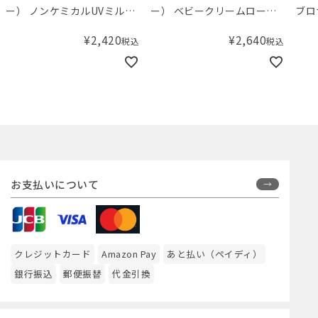
ー） ノンケミカルUVミルク
ー） ベビークリームローシ
ブロ
SPF50+/PA++++
ョン
S
¥
2,420
¥
2,640
税込
税込
お支払いについて
クレジットカード
Amazon Pay
あと払い（ペイディ）
銀行振込
郵便振替
代金引換