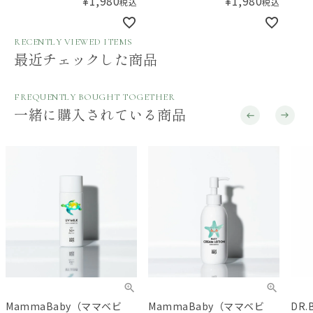
¥
1,980
¥
1,980
税込
税込
RECENTLY VIEWED ITEMS
最近チェックした商品
FREQUENTLY BOUGHT TOGETHER
一緒に購入されている商品
MammaBaby（ママベビ
MammaBaby（ママベビ
DR