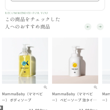
RECOMMENDED FOR YOU
この商品をチェックした
人へのおすすめ商品
MammaBaby（ママベビ
MammaBaby（ママベビ
Ma
ー） ボディソープ
ー） ベビーソープ 泡タイプ
ー）
全身用
種