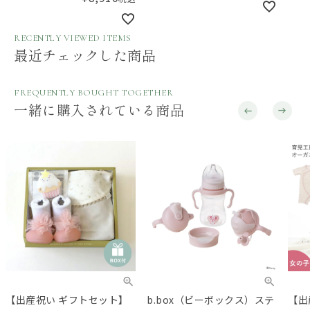
RECENTLY VIEWED ITEMS
最近チェックした商品
FREQUENTLY BOUGHT TOGETHER
一緒に購入されている商品
b.box（ビーボックス）ステ
【出産準備セット】
DE
ップアップマグパック
ikujikobo（育児工房）オー
バス