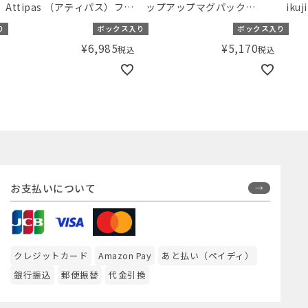
Minnie
ガニック 出産準備3点セット
リゲ
り
ボックス入り
¥
6,600
税込
（女の子）【小児科医の育
¥
5,170
税込
児本プレゼント！】／
Amingオリジナルセット
お支払いについて
クレジットカード
Amazon Pay
あと払い（ペイディ）
銀行振込
郵便振替
代金引換