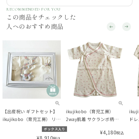
RECOMMENDED FOR YOU
この商品をチェックした
人へのおすすめ商品
ikujikobo（育児工房）
ikujikobo（育児工房） プチ
ik
2way肌着 サクランボ柄
ドレス 恐竜柄 （50-70cm）
ガニ
（50-70cm）
シル
り
¥
4,180
¥
5,500
税込
税込
（50