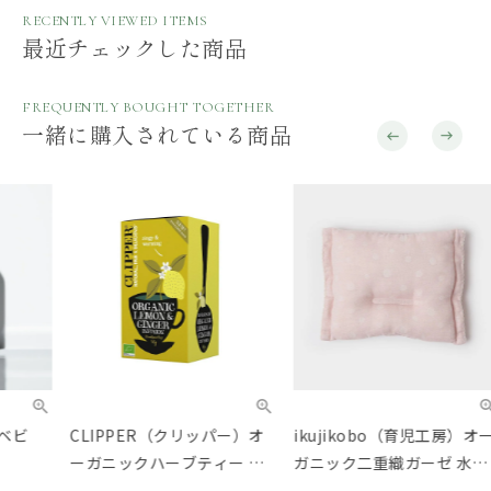
RECENTLY VIEWED ITEMS
最近チェックした商品
FREQUENTLY BOUGHT TOGETHER
一緒に購入されている商品
CLIPPER（クリッパー）オ
ikujikobo（育児工房）オー
ta
ーガニックハーブティー レ
ガニック二重織ガーゼ 水玉
ッシ
モン＆ジンジャー
授乳用マクラ ピンク
Yell