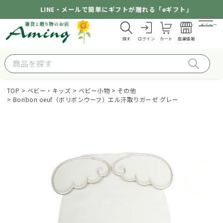
LINE・メールで簡単にギフトが贈れる「eギフト」
メニュー
探す
ログイン
カート
店舗情報
TOP
ベビー・キッズ
ベビー小物
その他
Boribon oeuf（ボリボンウーフ）エル汗取りガーゼ グレー