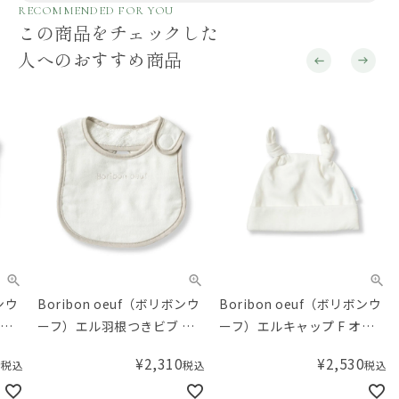
RECOMMENDED FOR YOU
この商品をチェックした
人へのおすすめ商品
Boribon oeuf（ボリボンウ
Boribon oeuf（ボリボンウ
iku
ーフ）エル羽根つきビブ グ
ーフ）エルキャップ F オフ
イ 
レー
ホワイト （42-46cm）
¥
2,310
¥
2,530
税込
税込