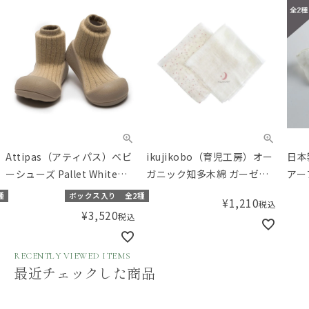
Attipas（アティパス）ベビ
ikujikobo（育児工房）オー
日本
ーシューズ Pallet White
ガニック知多木綿 ガーゼハ
アー
Chocolate
ンカチ2枚セット ピンク
種
ボックス入り
全2種
¥
1,210
税込
（11.5/12.5cm）
¥
3,520
税込
RECENTLY VIEWED ITEMS
最近チェックした商品