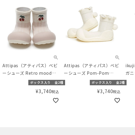
Attipas（アティパス）ベビ
Attipas（アティパス）ベビ
iku
ーシューズ Retro mood
ーシューズ Pom-Pom
ガニ
Cherry （11.5/12.5cm）
White （11.5/12.5cm）
バテ
ボックス入り
全2種
ボックス入り
全2種
Mic
¥
3,740
¥
3,740
税込
税込