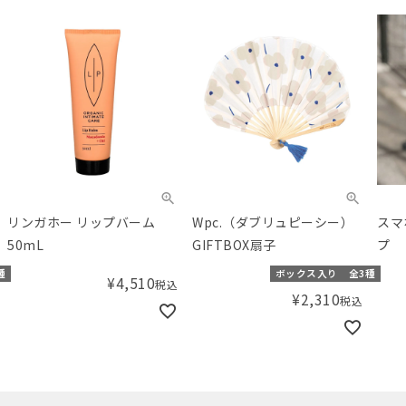
Wpc.（ダブリュピーシー）
スマホショルダー ストラッ
SAL
GIFTBOX扇子
プ
返品
【2
ボックス入り
全3種
全3種
【20
¥
2,310
¥
1,078
税込
税込
Am
グ）