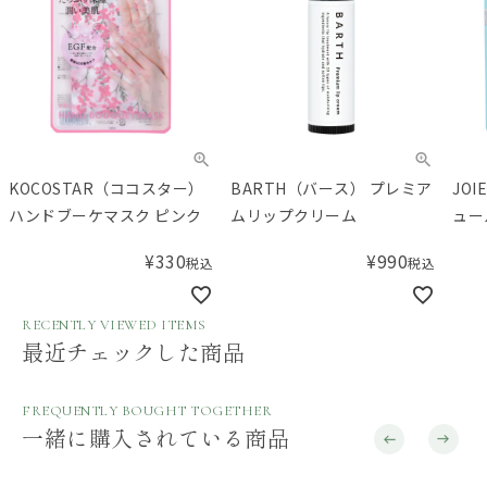
BARTH（バース） プレミア
JOIE CELLULE（ジョワセリ
マ
ムリップクリーム
ュール） フェイスマスク エ
(機
クソソーム 1枚
¥
990
¥
396
税込
税込
RECENTLY VIEWED ITEMS
最近チェックした商品
FREQUENTLY BOUGHT TOGETHER
一緒に購入されている商品