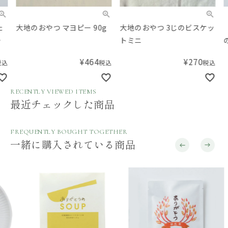
大地のおやつ マヨピー 90g
大地のおやつ 3じのビスケッ
【A
トミニ
の気
包入
¥
464
¥
270
税込
税込
RECENTLY VIEWED ITEMS
最近チェックした商品
FREQUENTLY BOUGHT TOGETHER
一緒に購入されている商品