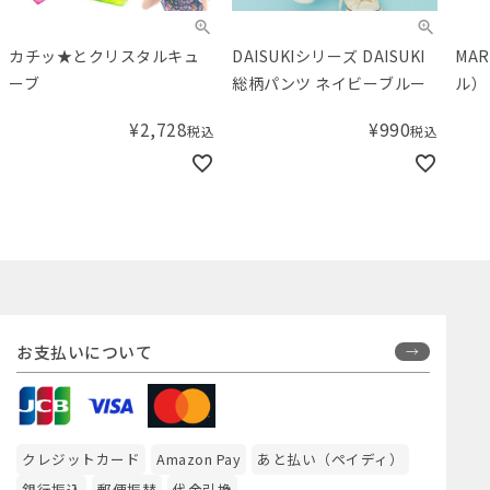
カチッ★とクリスタルキュ
DAISUKIシリーズ DAISUKI
MA
ーブ
総柄パンツ ネイビーブルー
ル）
イプ
¥
2,728
¥
990
税込
税込
お支払いについて
クレジットカード
Amazon Pay
あと払い（ペイディ）
銀行振込
郵便振替
代金引換