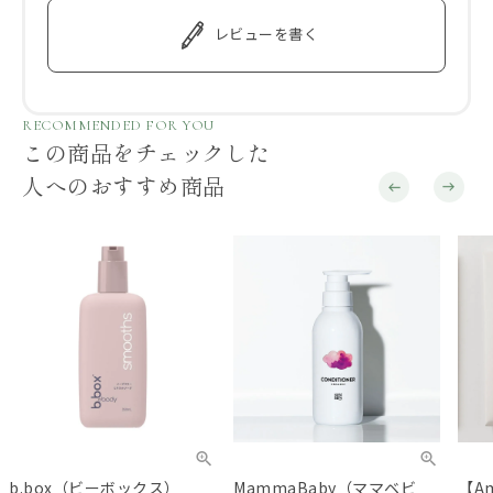
レビューを書く
RECOMMENDED FOR YOU
この商品をチェックした
人へのおすすめ商品
b.box（ビーボックス）
MammaBaby（ママベビ
【A