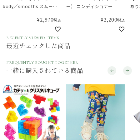
body／smooths スムース
ー） コンディショナー
あり
ミネラルソーク＜浴用化粧
¥
2,970
¥
2,200
税込
税込
料＞
RECENTLY VIEWED ITEMS
最近チェックした商品
FREQUENTLY BOUGHT TOGETHER
一緒に購入されている商品