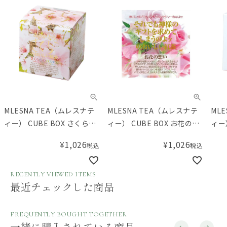
MLESNA TEA（ムレスナテ
MLESNA TEA（ムレスナテ
ML
ィー） CUBE BOX さくら色
ィー） CUBE BOX お花の想
ィー
のパステル
い
くら
¥
1,026
¥
1,026
税込
税込
RECENTLY VIEWED ITEMS
最近チェックした商品
FREQUENTLY BOUGHT TOGETHER
一緒に購入されている商品