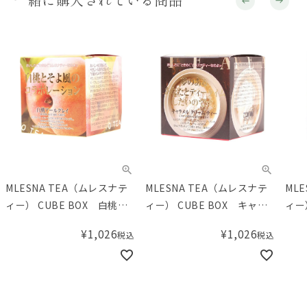
MLESNA TEA（ムレスナテ
MLESNA TEA（ムレスナテ
ML
ィー） CUBE BOX 白桃ア
ィー） CUBE BOX キャラ
ィー
ールグレイ
メルクリームティー
チャ
¥
1,026
¥
1,026
税込
税込