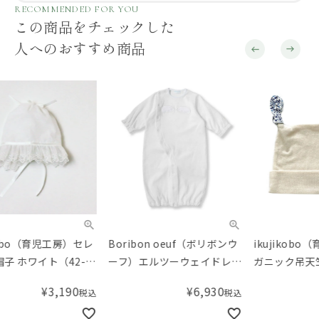
RECOMMENDED FOR YOU
この商品をチェックした
人へのおすすめ商品
Boribon oeuf（ボリボンウ
ikujikobo（育児工房）オー
ik
ーフ）エルツーウェイドレ
ガニック吊天竺 帽子 リバテ
ガニ
ス オフホワイト（50-
ィ ネイビー （40-42cm）
ース
¥
6,930
¥
2,310
税込
税込
70cm）
Adelajda（アデラジャ）