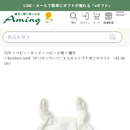
LINE・メールで簡単にギフトが贈れる「eギフト」
メニュー
探す
ログイン
カート
店舗情報
TOP
ベビー・キッズ
ベビー小物
帽子
Boribon oeuf（ボリボンウーフ）エルキャップ F オフホワイト （42-46
cm）