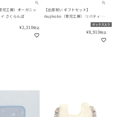
bo（育児工房）オーガニッ
【出産祝い ギフトセット】
タイ さくらんぼ
ikujikobo（育児工房） リバティ オ
ーガニックギフト アイボリー （50-
ボックス入り
¥
2,310
税込
70cm）【ギフトボックス入り】／
¥
8,910
税込
Amingオリジナルセット