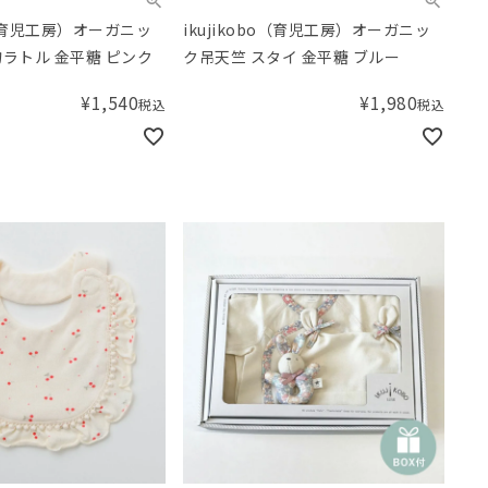
bo（育児工房）オーガニッ
ikujikobo（育児工房）オーガニッ
物ラトル 金平糖 ピンク
ク吊天竺 スタイ 金平糖 ブルー
¥
1,540
¥
1,980
税込
税込