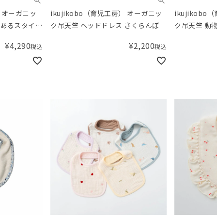
房）オーガニッ
ikujikobo（育児工房） オーガニッ
ikujiko
まあるスタイ＆
ク吊天竺 ヘッドドレス さくらんぼ
ク吊天竺 動
cm）
¥
4,290
¥
2,200
税込
税込