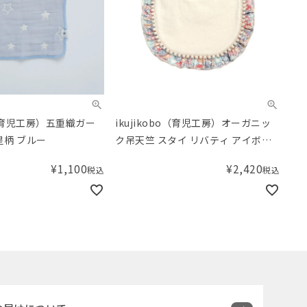
bo（育児工房）五重織ガー
ikujikobo（育児工房）オーガニッ
星柄 ブルー
ク吊天竺 スタイ リバティ アイボリ
ー Michelle（ミシェル）
¥
1,100
¥
2,420
税込
税込