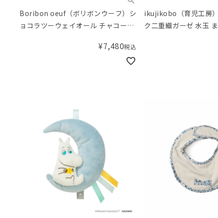
Boribon oeuf（ボリボンウーフ）シ
ikujikobo（育児工
ョコラツーウェイオール チャコール
ク二重織ガーゼ 水玉 
グレー（50-70cm）
ブルマ ピンク（70-80
¥
7,480
税込