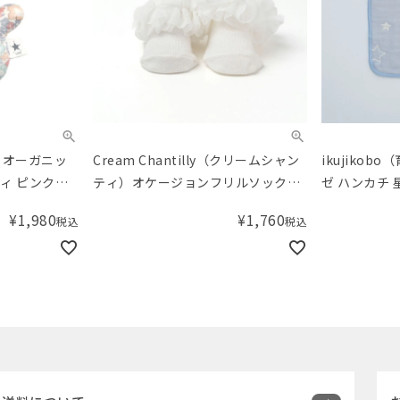
房）オーガニッ
Cream Chantilly（クリームシャン
ikujiko
ィ ピンク
ティ）オケージョンフリルソックス
ゼ ハンカチ 
（9-12cm）オフホワイト
¥
1,980
¥
1,760
税込
税込