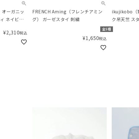
房） オーガニッ
FRENCH Aming（フレンチアミン
ikujiko
ィ ネイビー
グ） ガーゼスタイ 刺繍
ク吊天竺 ス
）
全5種
¥
2,310
税込
¥
1,650
税込