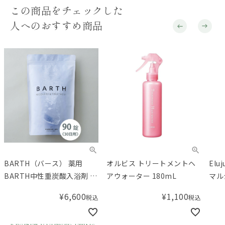
この商品をチェックした
人へのおすすめ商品
BARTH（バース） 薬用
オルビス トリートメントヘ
El
BARTH中性重炭酸入浴剤 90
アウォーター 180mL
マル
錠（30回用）
¥
6,600
¥
1,100
税込
税込