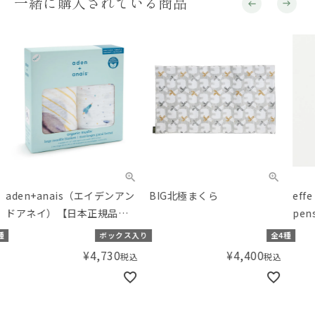
一緒に購入されている商品
aden+anais（エイデンアン
BIG北極まくら
eff
ドアネイ）【日本正規品】
pen
おくるみ2枚セット スペース
種
ボックス入り
全4種
オーガニック
¥
4,730
¥
4,400
税込
税込