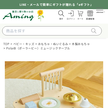
LINE・メールで簡単にギフトが贈れる「eギフト」
メニュー
探す
ログイン
カート
店舗情報
TOP
ベビー・キッズ
おもちゃ・ぬいぐるみ
木製おもちゃ
PolarB（ポーラービー）ミュージックテーブル