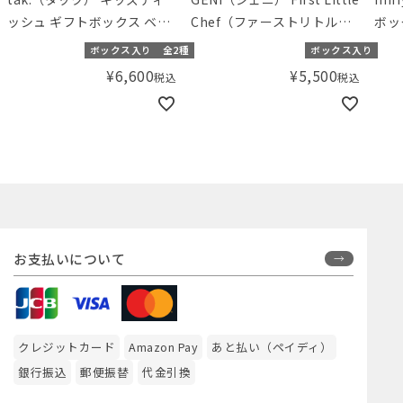
ッシュ ギフトボックス ベア
Chef（ファーストリトルシ
ボッ
（カトラリー付き）
ェフ）
リー
ボックス入り
全2種
ボックス入り
¥
6,600
¥
5,500
税込
税込
お支払いについて
クレジットカード
Amazon Pay
あと払い（ペイディ）
銀行振込
郵便振替
代金引換