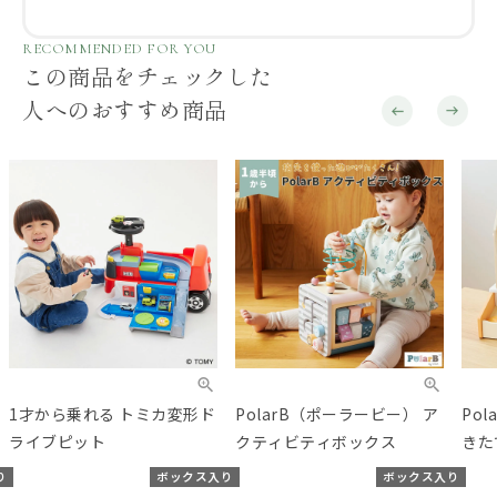
RECOMMENDED FOR YOU
この商品をチェックした
人へのおすすめ商品
1才から乗れる トミカ変形ド
PolarB（ポーラービー） ア
Po
ライブピット
クティビティボックス
きた
り
ボックス入り
ボックス入り