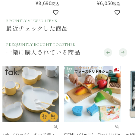
¥
8,690
¥
6,050
税込
税込
RECENTLY VIEWED ITEMS
最近チェックした商品
FREQUENTLY BOUGHT TOGETHER
一緒に購入されている商品
tak.（タック） キッズディ
GENI（ジェニ） First Little
mif