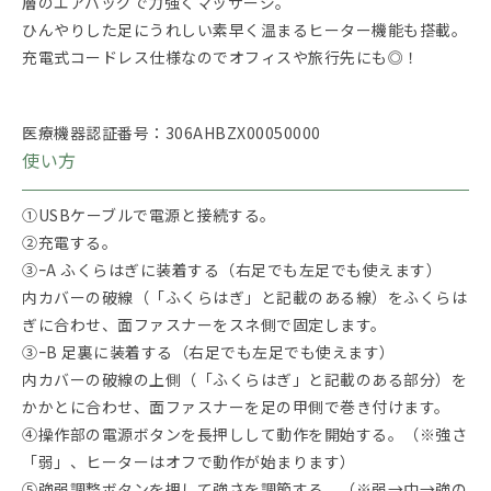
層のエアバッグで力強くマッサージ。
ひんやりした足にうれしい素早く温まるヒーター機能も搭載。
充電式コードレス仕様なのでオフィスや旅行先にも◎！
医療機器認証番号：306AHBZX00050000
使い方
①USBケーブルで電源と接続する。
②充電する。
③ｰA ふくらはぎに装着する（右足でも左足でも使えます）
内カバーの破線（「ふくらはぎ」と記載のある線）をふくらは
ぎに合わせ、面ファスナーをスネ側で固定します。
③ｰB 足裏に装着する（右足でも左足でも使えます）
内カバーの破線の上側（「ふくらはぎ」と記載のある部分）を
かかとに合わせ、面ファスナーを足の甲側で巻き付けます。
④操作部の電源ボタンを長押しして動作を開始する。（※強さ
「弱」、ヒーターはオフで動作が始まります）
⑤強弱調整ボタンを押して強さを調節する。（※弱→中→強の