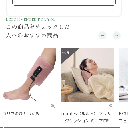
RECOMMENDED FOR YOU
この商品をチェックした
人へのおすすめ商品
ゴリラのひとつかみ
Lourdes（ルルド） マッサ
FE
ージクッション ミニプロS
フェ
ナノ