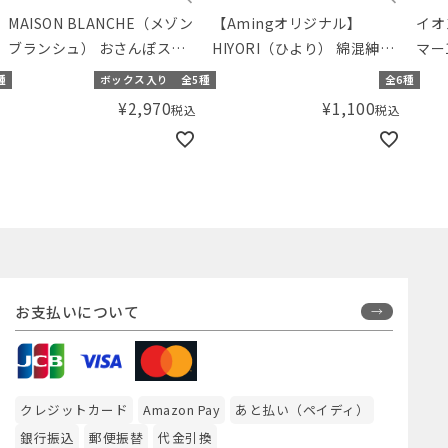
MAISON BLANCHE（メゾン
【Amingオリジナル】
イオ
ブランシュ） おさんぽスト
HIYORI（ひより） 綿混紳士
マー
ール(ベンベルグ)
ストライプロークル
種
ボックス入り
全5種
全6種
¥
2,970
¥
1,100
税込
税込
お支払いについて
クレジットカード
Amazon Pay
あと払い（ペイディ）
銀行振込
郵便振替
代金引換