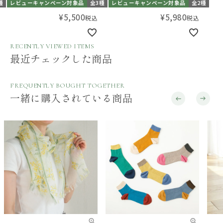
種
レビューキャンペーン対象品
全3種
レビューキャンペーン対象品
全2種
¥
5,500
¥
5,980
税込
税込
RECENTLY VIEWED ITEMS
最近チェックした商品
FREQUENTLY BOUGHT TOGETHER
一緒に購入されている商品