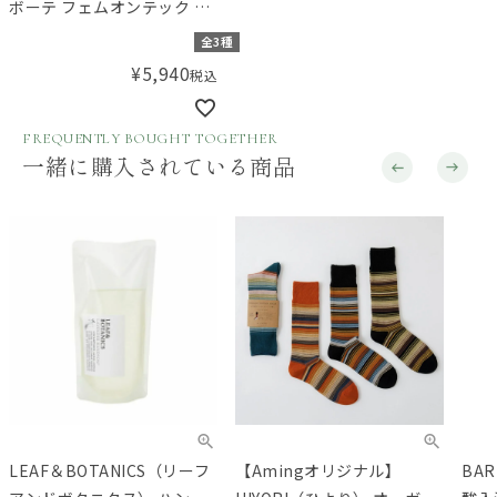
ボーテ フェムオンテック 温
灸プチ
全3種
¥
5,940
税込
FREQUENTLY BOUGHT TOGETHER
一緒に購入されている商品
LEAF＆BOTANICS（リーフ
【Amingオリジナル】
BA