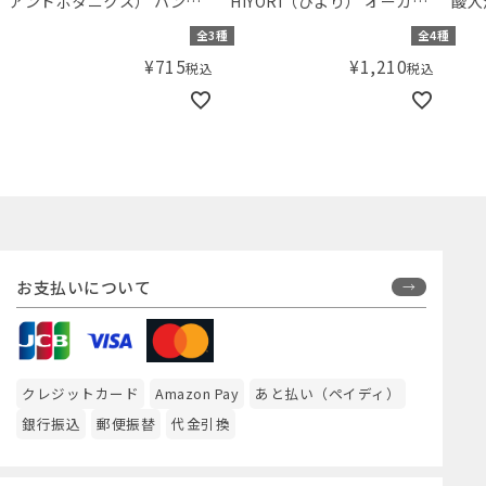
アンドボタニクス） ハンド
HIYORI（ひより） オーガニ
酸入
ソープ 詰替用 230mL
ックコットン紳士グラデボ
回用
全3種
全4種
ーダークルーソックス
¥
715
¥
1,210
税込
税込
お支払いについて
クレジットカード
Amazon Pay
あと払い（ペイディ）
銀行振込
郵便振替
代金引換