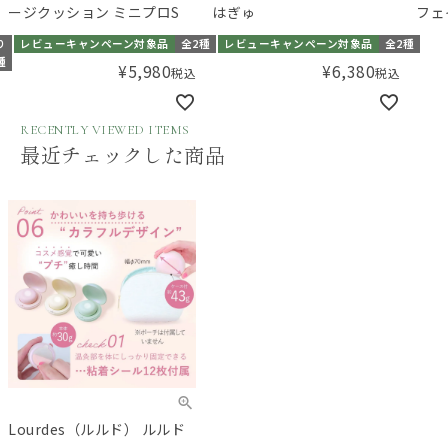
ージクッション ミニプロS
はぎゅ
フェ
ナノ
り
レビューキャンペーン対象品
全2種
レビューキャンペーン対象品
全2種
種
¥
5,980
¥
6,380
税込
税込
RECENTLY VIEWED ITEMS
最近チェックした商品
Lourdes（ルルド） ルルド