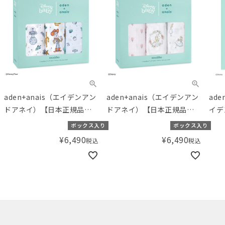
aden+anais（エイデンアン
aden+anais（エイデンアン
ade
ドアネイ）【日本正規品】
ドアネイ）【日本正規品】
イデ
モスリンコットン おくるみ
モスリンコットン おくるみ
ンシ
ボックス入り
ボックス入り
3枚 スワドル ディズニー ト
3枚 スワドル ディズニー ア
品】
¥
6,490
¥
6,490
税込
税込
イストーリー toy story 3-
リス イン ワンダーランド
るみ
pack classic swaddles
alice in wonderland 3-
セス d
pack classic swaddles
prin