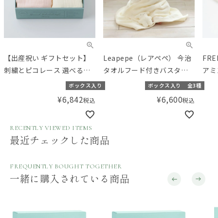
【出産祝い ギフトセット】
Leapepe（レアペペ） 今治
FR
刺繍とピコレース 選べる人
タオルフード付きバスタオ
アミ
気のおくるみセット 【ギフ
ル
み 
ボックス入り
ボックス入り
全3種
トボックス入り】／Aming
¥
6,842
¥
6,600
税込
税込
オリジナルセット
RECENTLY VIEWED ITEMS
最近チェックした商品
FREQUENTLY BOUGHT TOGETHER
一緒に購入されている商品