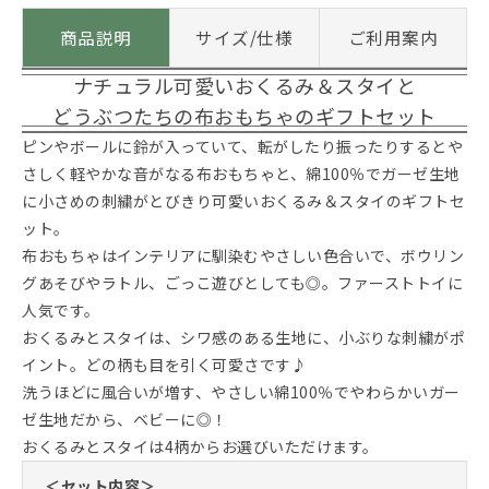
商品説明
サイズ/仕様
ご利用案内
ナチュラル可愛いおくるみ＆スタイと
どうぶつたちの布おもちゃのギフトセット
ピンやボールに鈴が入っていて、転がしたり振ったりするとや
さしく軽やかな音がなる布おもちゃと、綿100％でガーゼ生地
に小さめの刺繍がとびきり可愛いおくるみ＆スタイのギフトセ
ット。
布おもちゃはインテリアに馴染むやさしい色合いで、ボウリン
グあそびやラトル、ごっこ遊びとしても◎。ファーストトイに
人気です。
おくるみとスタイは、シワ感のある生地に、小ぶりな刺繍がポ
イント。どの柄も目を引く可愛さです♪
洗うほどに風合いが増す、やさしい綿100％でやわらかいガー
ゼ生地だから、ベビーに◎！
おくるみとスタイは4柄からお選びいただけます。
＜セット内容＞