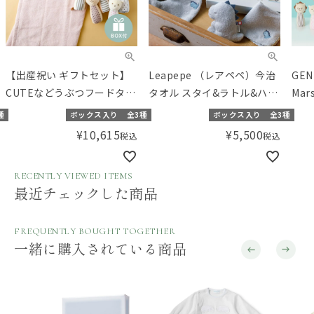
【出産祝い ギフトセット】
Leapepe （レアペペ）今治
GEN
CUTEなどうぶつフードタオ
タオル スタイ&ラトル&ハン
Mar
ルと布おもちゃのセット
カチセット
（マ
種
ボックス入り
全3種
ボックス入り
全3種
【ギフトボックス入り】／
¥
10,615
¥
5,500
税込
税込
Amingオリジナルセット
RECENTLY VIEWED ITEMS
最近チェックした商品
FREQUENTLY BOUGHT TOGETHER
一緒に購入されている商品