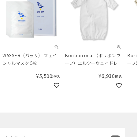
WASSER（バッサ） フェイ
Boribon oeuf（ボリボンウ
Bor
シャルマスク 5枚
ーフ）エルツーウェイドレ
ーフ
ス オフホワイト（50-
オー
¥
5,500
¥
6,930
税込
税込
70cm）
（50