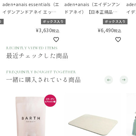
aden+anais essentials（エ
aden+anais（エイデンアン
ade
イデンアンドアネイ エッセ
ドアネイ）【日本正規品】
イデ
ンシャルズ）【日本正規
モスリンコットン おくるみ
ンシ
り
ボックス入り
ボックス入り
品】モスリンコットン おく
3枚 スワドル ディズニー ト
品】
¥
3,630
¥
6,490
税込
税込
るみ 2枚 ディズニー ウィニ
イストーリー toy story 3-
るみ
ーアンドフレンズ disney
pack classic swaddles
ディ
RECENTLY VIEWED ITEMS
baby swaddle -
Disn
最近チェックした商品
winnie+friends- 2pk
swa
FREQUENTLY BOUGHT TOGETHER
一緒に購入されている商品