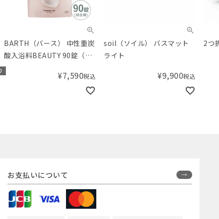
BARTH（バース） 中性重炭
soil（ソイル） バスマット
2つ
酸入浴料BEAUTY 90錠（30
ライト
回用）
り
¥
7,590
¥
9,900
税込
税込
お支払いについて