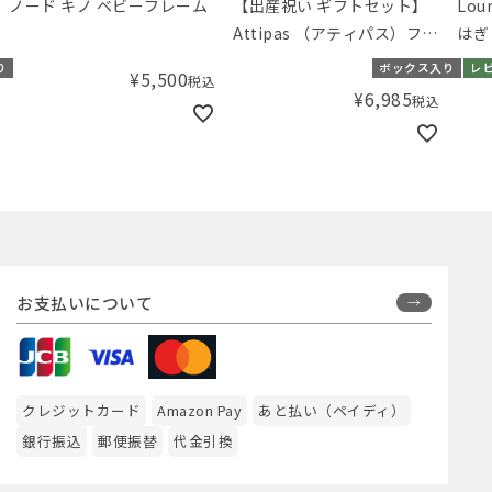
ノード キノ ベビーフレーム
【出産祝い ギフトセット】
Lo
Attipas （アティパス）ファ
はぎ
ーストシューズ（11.5cm）
り
ボックス入り
レ
¥
5,500
税込
とスタイギフト ピンク×ホ
¥
6,985
税込
ワイト【ギフトボックス入
り】／Amingオリジナルセ
ット
お支払いについて
クレジットカード
Amazon Pay
あと払い（ペイディ）
銀行振込
郵便振替
代金引換