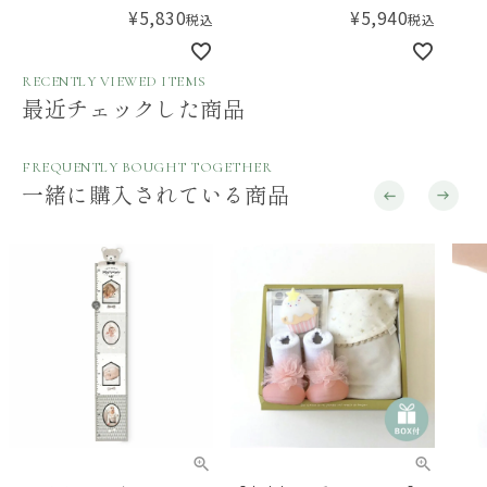
枚セット イヤーオブザスネ
オー
¥
5,830
¥
5,940
税込
税込
イク year of the snake 3pk
swaddle【数量限定！2025
RECENTLY VIEWED ITEMS
年の干支のかわいいスネー
最近チェックした商品
ク柄】
FREQUENTLY BOUGHT TOGETHER
一緒に購入されている商品