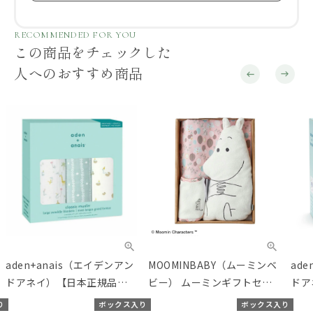
RECOMMENDED FOR YOU
この商品をチェックした
人へのおすすめ商品
aden+anais（エイデンアン
MOOMINBABY（ムーミンベ
ad
ドアネイ）【日本正規品】
ビー） ムーミンギフトセッ
ドア
モスリンコットン おくるみ3
ト ベーシック ピンク
おく
り
ボックス入り
ボックス入り