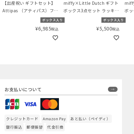
【出産祝い ギフトセット】
miffy×Little Dutch ギフト
mif
Attipas （アティパス）ファ
ボックス3点セット ラッキー
ボッ
ーストシューズ（11.5cm）
リーブス
ブロ
ボックス入り
ボックス入り
とスタイギフト ピンク×ホ
¥
6,985
¥
5,500
税込
税込
ワイト【ギフトボックス入
り】／Amingオリジナルセ
ット
お支払いについて
クレジットカード
Amazon Pay
あと払い（ペイディ）
銀行振込
郵便振替
代金引換