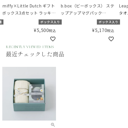
miffy×Little Dutch ギフト
b.box（ビーボックス） ステ
Le
ボックス3点セット ラッキー
ップアップマグパック
タオ
リーブス
Bambi
ル
種
ボックス入り
ボックス入り
¥
5,500
¥
5,170
税込
税込
RECENTLY VIEWED ITEMS
最近チェックした商品