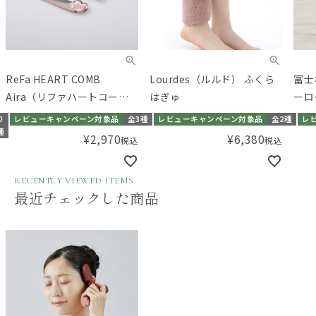
ReFa HEART COMB
Lourdes（ルルド） ふくら
富士
Aira（リファハートコーム
はぎゅ
ーロ
アイラ）
り
レビューキャンペーン対象品
全3種
レビューキャンペーン対象品
全2種
レ
種
¥
2,970
¥
6,380
税込
税込
RECENTLY VIEWED ITEMS
最近チェックした商品