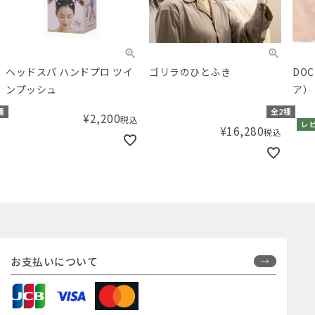
ヘッドスパ ハンドプロ ツイ
ゴリラのひとふき
DO
ンプッシュ
ア）
種
全2種
¥
2,200
税込
レ
¥
16,280
税込
お支払いについて