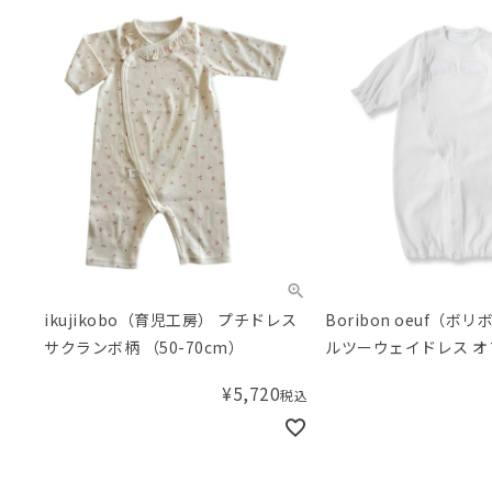
ikujikobo（育児工房） プチドレス
Boribon oeuf（
サクランボ柄 （50-70cm）
ルツーウェイドレス オ
（50-70cm）
¥
5,720
税込