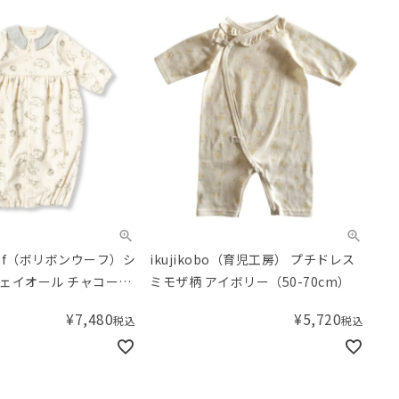
oeuf（ボリボンウーフ）シ
ikujikobo（育児工房） プチドレス
ェイオール チャコール
ミモザ柄 アイボリー（50-70cm）
70cm）
¥
7,480
¥
5,720
税込
税込