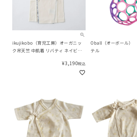
ikujikobo（育児工房）オーガニッ
Oball（オーボール）
ク吊天竺 中肌着 リバティ ネイビー
テル
（50-70cm） Adelajda（アデラジ
¥
3,190
税込
ャ）