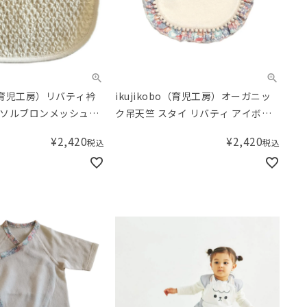
bo（育児工房）リバティ衿
ikujikobo（育児工房）オーガニッ
ソルブロンメッシュス
ク吊天竺 スタイ リバティ アイボリ
ー Michelle（ミシェル）
¥
2,420
¥
2,420
税込
税込