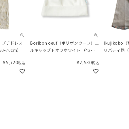
房） プチドレス
Boribon oeuf（ボリボンウーフ）エ
ikujikob
0-70cm）
ルキャップ F オフホワイト （42-
リバティ柄（5
46cm）
¥
5,720
¥
2,530
税込
税込