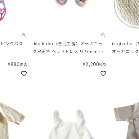
 ピンクパス
ikujikobo（育児工房）オーガニッ
ikujiko
ク吊天竺 ヘッドドレス リバティ ピ
オーガニック
ンク Michelle（ミシェル）
タイ ピンク
¥
880
¥
2,200
税込
税込