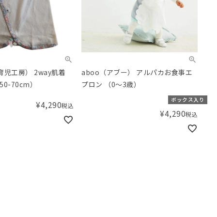
o（育児工房） 2way肌着
aboo（アブー） アルパカお食事エ
0-70cm）
プロン （0～3歳）
ボックス入り
¥
4,290
税込
¥
4,290
税込