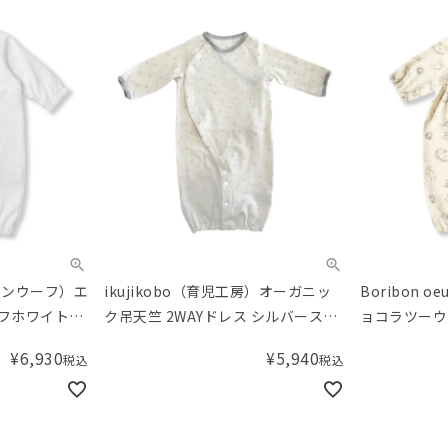
ボリボンウーフ）エ
ikujikobo（育児工房）オーガニッ
Boribon 
フホワイト
ク吊天竺 2WAYドレス シルバースタ
ョコラツーウ
ー グレー （50-70cm）
グレー（50-
¥
6,930
¥
5,940
税込
税込