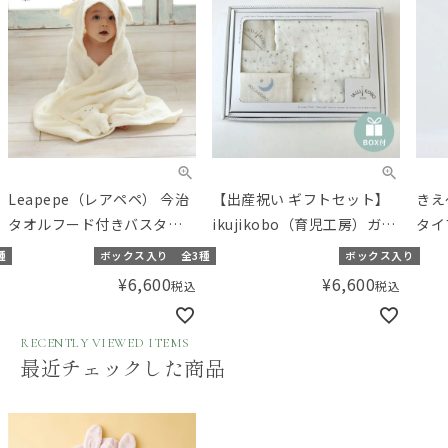
Leapepe（レアペペ） 今治
【出産祝い ギフトセット】
きえ
タオルフード付きバスタオ
ikujikobo（育児工房）ガー
タイプ
ル
ゼ オーガニックギフト ブル
種
ボックス入り
全3種
ボックス入り
ー【ギフトボックス入り】
¥
6,600
¥
6,600
税込
税込
／Amingオリジナルセット
RECENTLY VIEWED ITEMS
最近チェックした商品