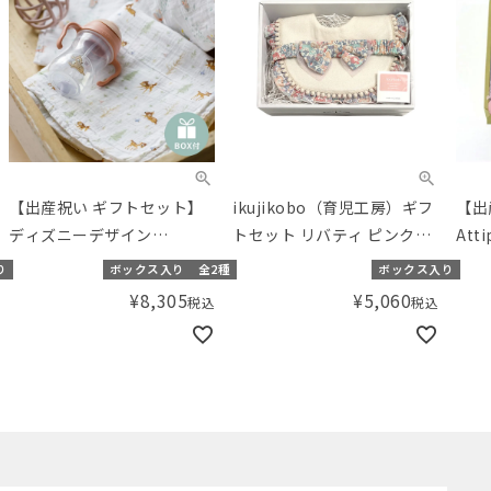
【出産祝い ギフトセット】
ikujikobo（育児工房）ギフ
【出
ディズニーデザイン
トセット リバティ ピンク
At
aden+anaisおくるみ＆スト
Michelle（ミシェル）【ギ
ース
り
ボックス入り
全2種
ボックス入り
ローマグギフト 【ギフトボ
フトボックス入り】
とス
¥
8,305
¥
5,060
税込
税込
ックス入り】／Amingオリ
ワイ
ジナルセット
り】
ット