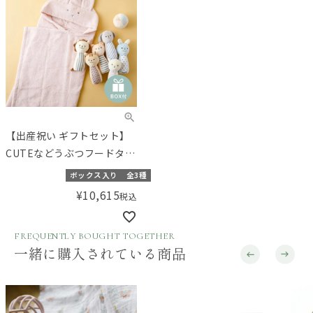
【出産祝い ギフトセット】
CUTEなどうぶつフードタオ
ルと布おもちゃのセット
ボックス入り
全3種
【ギフトボックス入り】／
¥
10,615
税込
Amingオリジナルセット
FREQUENTLY BOUGHT TOGETHER
一緒に購入されている商品