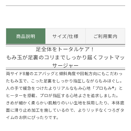
商品説明
サイズ/仕様
ご利用案内
足全体をトータルケア！
もみ玉が足裏のコリまでしっかり届くフットマッ
サージャー
両サイド8層のエアバッグと傾斜角度や回転方向にもこだわっ
たもみ玉で、こった足裏をしっかり指圧しながらもみほぐし。
人の手で緩急をつけたよりリアルなもみ心地「プロもみ®」と
ヒーターを搭載、プロが指圧する心地よさを追求しました。
きめが細かく柔らかい肌触りのいい生地を採用したり、本体底
面に滑り止め加工を施しているので、よりリッチなくつろぎタ
イムのお供にぴったりです。