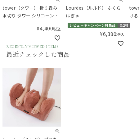
tower（タワー） 折り畳み
Lourdes（ルルド） ふくら
to
水切り タワー シリコーント
はぎゅ
ける
レー付き L ホワイト
ー 
レビューキャンペーン対象品
全2種
¥
4,400
税込
¥
6,380
税込
RECENTLY VIEWED ITEMS
最近チェックした商品