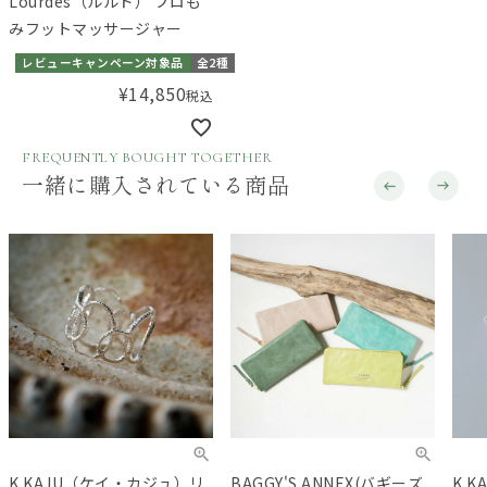
Lourdes（ルルド） プロも
みフットマッサージャー
レビューキャンペーン対象品
全2種
¥
14,850
税込
FREQUENTLY BOUGHT TOGETHER
一緒に購入されている商品
K.KAJU（ケイ・カジュ）リ
BAGGY'S ANNEX(バギーズ
K.