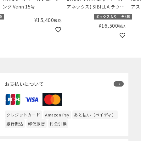
ング Venn 15号
アネックス) SIBILLA ラウン
アス 
ドタバイレ
種
ボックス入り
全4種
¥
15,400
税込
¥
16,500
税込
お支払いについて
クレジットカード
Amazon Pay
あと払い（ペイディ）
銀行振込
郵便振替
代金引換