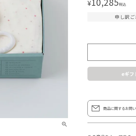
10,285
¥
税込
申し訳ご
eギフ
商品に関するお問い