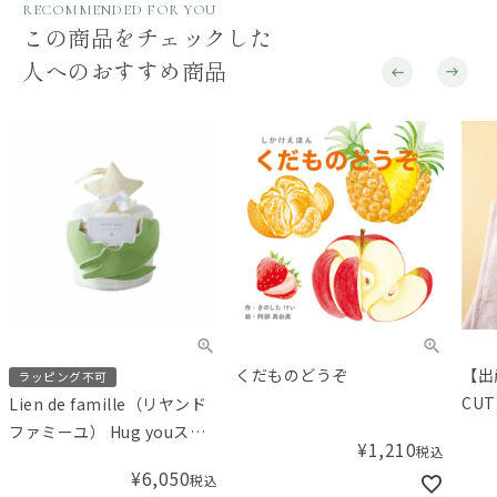
RECOMMENDED FOR YOU
この商品をチェックした
人へのおすすめ商品
くだものどうぞ
【出
ラッピング不可
CU
Lien de famille（リヤンド
ルと
ファミーユ） Hug youスタ
¥
1,210
税込
【ギ
イとラトルのベビーケーキ
¥
6,050
税込
Am
ワニ