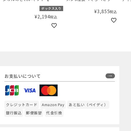
フトボックス入り】／
【ギフトボックス入り】／
ロー
ボックス入り
¥
3,855
税込
Amingオリジナルセット
Amingオリジナルセット
ナル
¥
2,194
税込
ト 
／A
お支払いについて
クレジットカード
Amazon Pay
あと払い（ペイディ）
銀行振込
郵便振替
代金引換