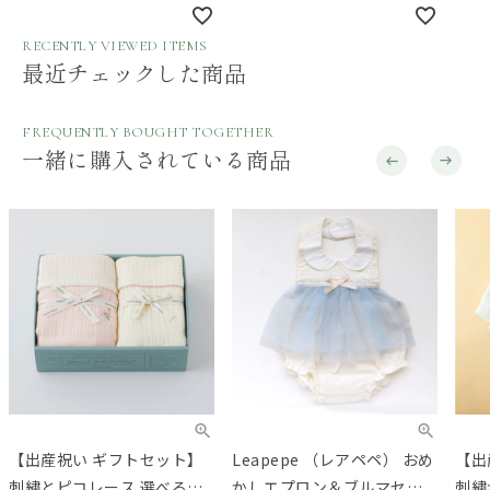
RECENTLY VIEWED ITEMS
最近チェックした商品
FREQUENTLY BOUGHT TOGETHER
一緒に購入されている商品
【出産祝い ギフトセット】
Leapepe （レアペペ） おめ
【出
刺繍とピコレース 選べる人
かしエプロン＆ブルマセッ
刺繍