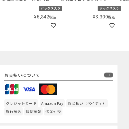
気のおくるみセット 【ギフ
ト DRESS ホワイト （70-
くる
ボックス入り
ボックス入り
トボックス入り】／Aming
80cm）
ゃの
¥
6,842
¥
3,300
税込
税込
オリジナルセット
ス入
ルセ
お支払いについて
クレジットカード
Amazon Pay
あと払い（ペイディ）
銀行振込
郵便振替
代金引換