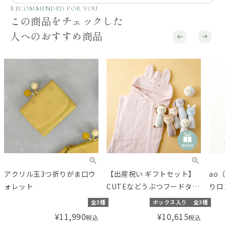
RECOMMENDED FOR YOU
この商品をチェックした
人へのおすすめ商品
アクリル玉3つ折りがま口ウ
【出産祝い ギフトセット】
ao
ォレット
CUTEなどうぶつフードタオ
りロ
ルと布おもちゃのセット
全3種
ボックス入り
全3種
【ギフトボックス入り】／
¥
11,990
¥
10,615
税込
税込
Amingオリジナルセット