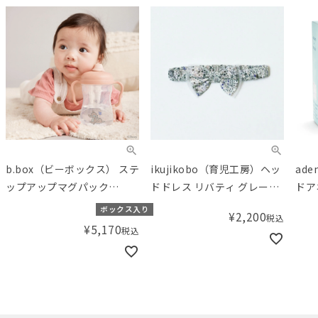
b.box（ビーボックス） ステ
ikujikobo（育児工房）ヘッ
ad
ップアップマグパック
ドドレス リバティ グレー
ドア
Bambi
Adelajda（アデラジャ）
おく
ボックス入り
¥
2,200
税込
オー
¥
5,170
税込