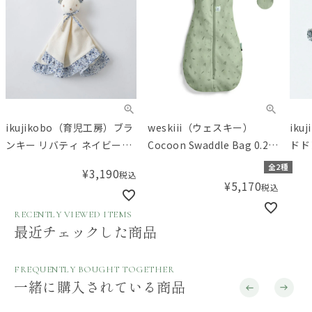
ikujikobo（育児工房）ブラ
weskiii（ウェスキー）
ik
ンキー リバティ ネイビー
Cocoon Swaddle Bag 0.2
ドド
Adelajda（アデラジャ）
TOG 0-3M コクーンスワド
Ad
全2種
¥
3,190
税込
ルバッグ おくるみ
¥
5,170
税込
RECENTLY VIEWED ITEMS
最近チェックした商品
FREQUENTLY BOUGHT TOGETHER
一緒に購入されている商品