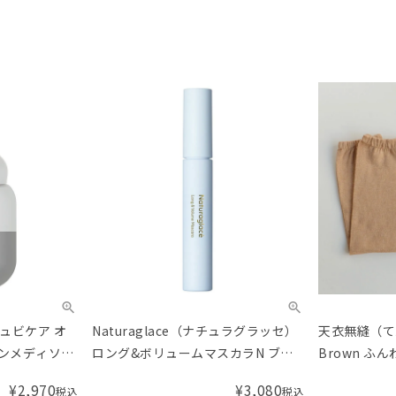
（ピュビケア オ
Naturaglace（ナチュラグラッセ）
天衣無縫（て
ニンメディソー
ロング&ボリュームマスカラN ブラ
Brown ふ
ック
¥
2,970
¥
3,080
税込
税込