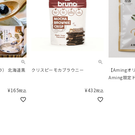
ボラ） 北海道黒
クリスピーモカブラウニー
【Amingオ
Aming限定
you コーヒ
¥
165
¥
432
税込
税込
ー