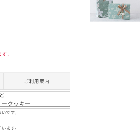
ます。
ご利用案内
と
リークッキー
わいです。
。
ています。