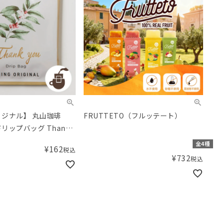
リジナル】 丸山珈琲
FRUTTETO（フルッテート）
ドリップバッグ Thank
ーの実 ブラジルビーベリ
全4種
¥
162
税込
¥
732
税込