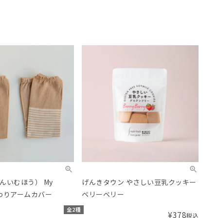
んいむほう） My
げんきタウン やさしい豆乳クッキー
んわりアームカバー
ベリーベリー
全2種
¥
378
税込