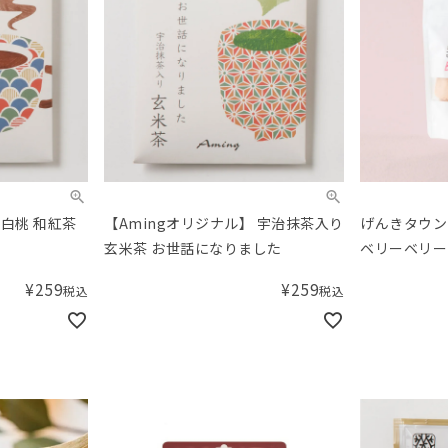
 白桃 和紅茶
【Amingオリジナル】 宇治抹茶入り
げんきタウン
玄米茶 お世話になりました
ベリーベリー
¥
259
¥
259
税込
税込