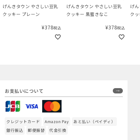
げんきタウン やさしい豆乳
げんきタウン やさしい豆乳
La
クッキー 黒蜜きなこ
クッキー チョコ
極上
¥
378
¥
399
税込
税込
お支払いについて
クレジットカード
Amazon Pay
あと払い（ペイディ）
銀行振込
郵便振替
代金引換