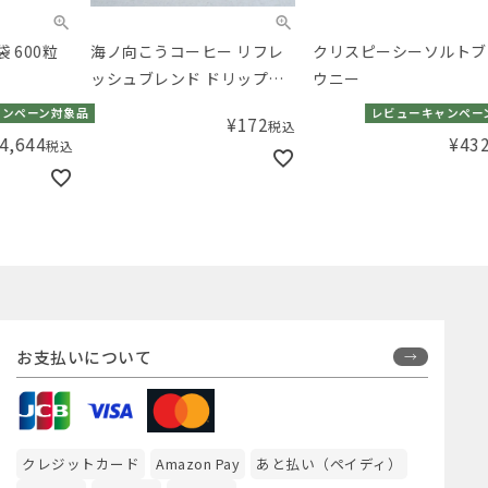
海ノ向こうコーヒー リフレ
クリスピーシーソルトブラ
うん
ッシュブレンド ドリップバ
ウニー
オン
ッグ
品
レビューキャンペーン対象品
¥
172
税込
¥
432
税込
お支払いについて
クレジットカード
Amazon Pay
あと払い（ペイディ）
銀行振込
郵便振替
代金引換