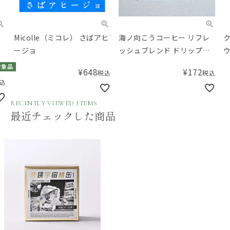
Micolle（ミコレ） さばアヒ
海ノ向こうコーヒー リフレ
クリ
ージョ
ッシュブレンド ドリップバ
ウニ
ッグ
品
¥
648
¥
172
税込
税込
RECENTLY VIEWED ITEMS
最近チェックした商品