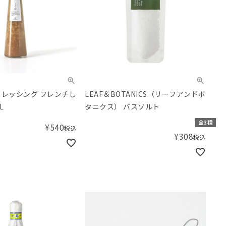
ドレッシング フレンチし
LEAF＆BOTANICS（リーフアンドボ
L
タニクス） バスソルト
全3種
¥
540
税込
¥
308
税込