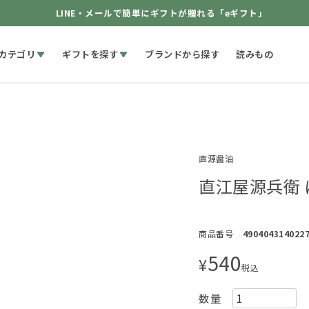
LINE・メールで簡単にギフトが贈れる「eギフト」
カテゴリ
ギフトを探す
ブランドから探す
読みもの
直源醤油
直江屋源兵衛 ぽ
商品番号
490404314022
540
¥
税込