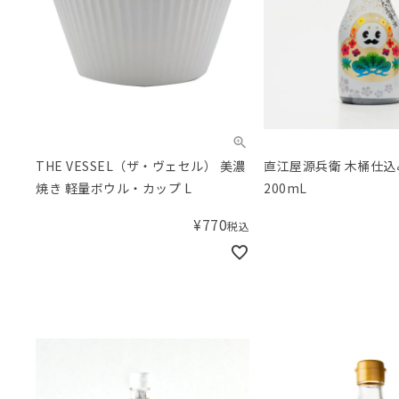
THE VESSEL（ザ・ヴェセル） 美濃
直江屋源兵衛 木桶仕
焼き 軽量ボウル・カップ L
200mL
¥
770
税込