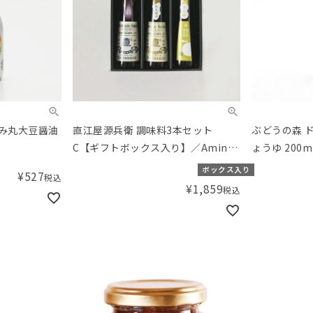
込み丸大豆醤油
直江屋源兵衛 調味料3本セット
ぶどうの森 
C【ギフトボックス入り】／Aming
ょうゆ 200m
オリジナルセット
ボックス入り
¥
527
税込
¥
1,859
税込