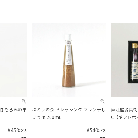
油 もろみの雫
ぶどうの森 ドレッシング フレンチし
直江屋源兵衛
ょうゆ 200mL
C【ギフトボ
オリジナルセ
¥
453
¥
540
税込
税込