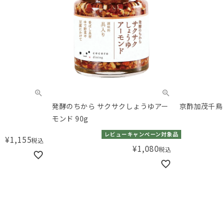
発酵のちから サクサクしょうゆアー
京酢加茂千鳥
モンド 90g
レビューキャンペーン対象品
¥
1,155
税込
¥
1,080
税込