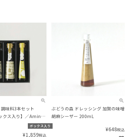
 調味料3本セット
ぶどうの森 ドレッシング 加賀の味噌
ックス入り】／Aming
胡麻シーザー 200mL
ット
ボックス入り
¥
648
税込
¥
1,859
税込