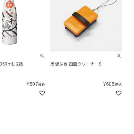
360mL瓶詰
黒板ふき 画面クリーナーS
¥
597
¥
605
税込
税込