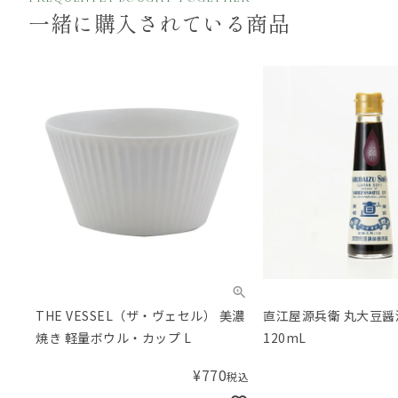
一緒に購入されている商品
THE VESSEL（ザ・ヴェセル） 美濃
直江屋源兵衛 丸大豆醤
焼き 軽量ボウル・カップ L
120mL
¥
770
税込