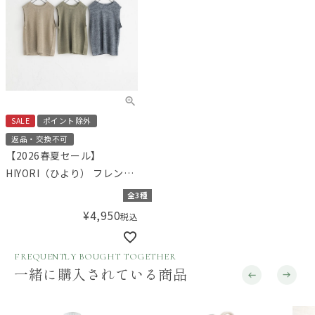
SALE
ポイント除外
返品・交換不可
【2026春夏セール】
HIYORI（ひより） フレンチ
リネン後ろ開きベスト
全3種
¥
4,950
税込
FREQUENTLY BOUGHT TOGETHER
一緒に購入されている商品