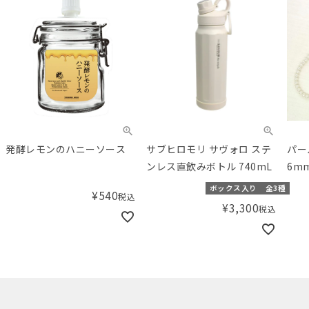
発酵レモンのハニーソース
サブヒロモリ サヴォロ ステ
パー
ンレス直飲みボトル 740mL
6mm
ボックス入り
全3種
¥
540
税込
¥
3,300
税込