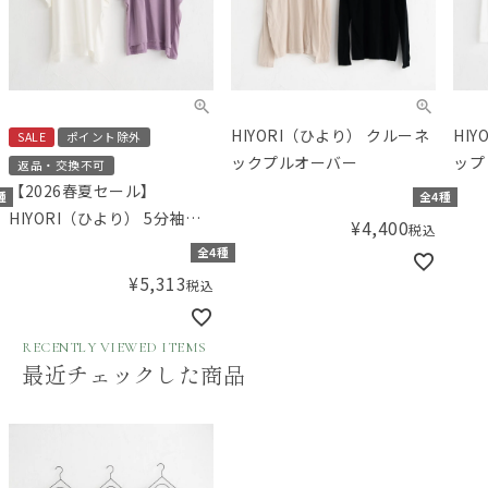
HIYORI（ひより） クルーネ
HI
SALE
ポイント除外
ックプルオーバー
ップ
返品・交換不可
【2026春夏セール】
種
全4種
HIYORI（ひより） 5分袖ボ
¥
4,400
税込
ックスTシャツ
全4種
¥
5,313
税込
RECENTLY VIEWED ITEMS
最近チェックした商品