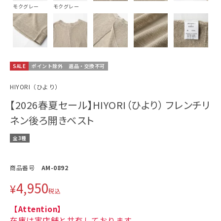
モクグレー
モクグレー
SALE
ポイント除外
返品・交換不可
HIYORI（ひより）
【2026春夏セール】HIYORI（ひより） フレンチリ
ネン後ろ開きベスト
全3種
商品番号
AM-0892
4,950
¥
税込
【Attention】
在庫は実店舗と共有しております。