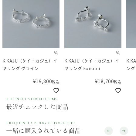
K.KAJU（ケイ・カジュ）イ
K.KAJU（ケイ・カジュ）イ
K.
ヤリング グライン
ヤリング konomi
ング
¥
19,800
¥
18,700
税込
税込
RECENTLY VIEWED ITEMS
最近チェックした商品
FREQUENTLY BOUGHT TOGETHER
一緒に購入されている商品