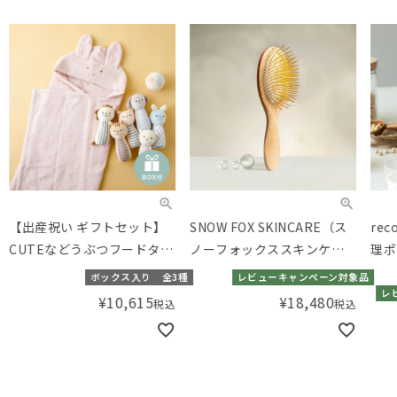
【出産祝い ギフトセット】
SNOW FOX SKINCARE（ス
re
CUTEなどうぶつフードタオ
ノーフォックススキンケ
理ポ
ルと布おもちゃのセット
ア） プレミアム FOX カッサ
ボックス入り
全3種
レビューキャンペーン対象品
【ギフトボックス入り】／
ウッド ヘアブラシ
レ
¥
10,615
¥
18,480
税込
税込
Amingオリジナルセット