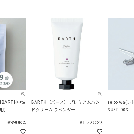
用BARTH中性
BARTH（バース） プレミアムハン
re to wa
回用）
ドクリーム ラベンダー
SUSP-003
¥
990
¥
1,320
税込
税込