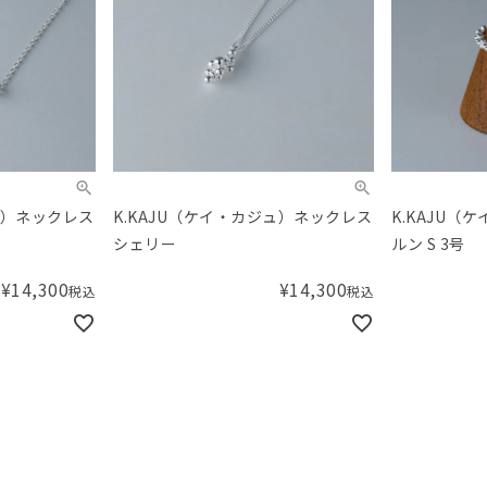
ュ）ネックレス
K.KAJU（ケイ・カジュ）ネックレス
K.KAJU（
シェリー
ルン S 3号
¥
14,300
¥
14,300
税込
税込