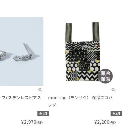
(レトワ) ステンレスピアス
mon-sac（モンサク） 保冷エコバ
ッグ
全2種
全3種
¥
2,970
¥
2,200
税込
税込