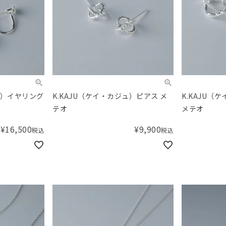
ュ）イヤリング
K.KAJU（ケイ・カジュ）ピアス メ
K.KAJU（
テオ
メテオ
¥
16,500
¥
9,900
税込
税込