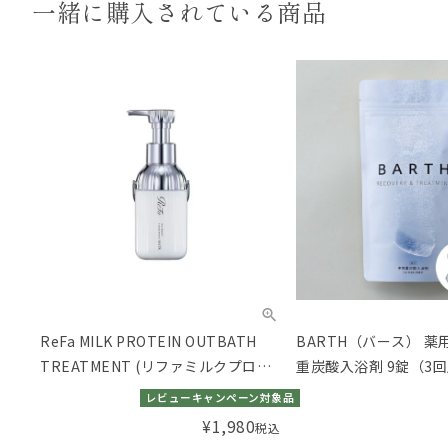
一緒に購入されている商品
ReFa MILK PROTEIN OUTBATH
BARTH（バース） 薬
TREATMENT (リファミルクプロテ
重炭酸入浴剤 9錠（3
インアウトバストリートメント)
レビューキャンペーン対象品
¥
1,980
税込