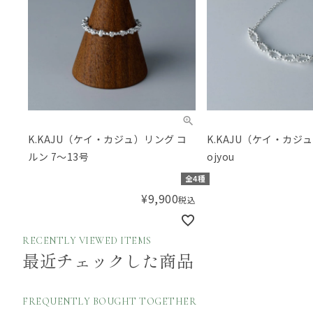
K.KAJU（ケイ・カジュ）リング コ
K.KAJU（ケイ・カジ
ルン 7～13号
ojyou
全4種
¥
9,900
税込
RECENTLY VIEWED ITEMS
最近チェックした商品
FREQUENTLY BOUGHT TOGETHER