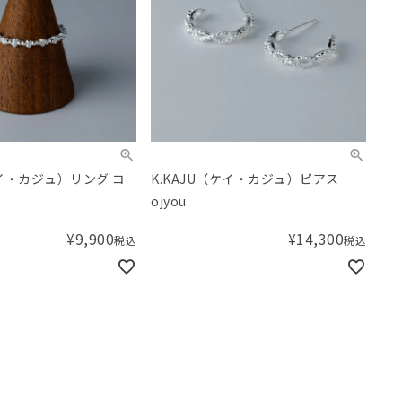
ケイ・カジュ）リング コ
K.KAJU（ケイ・カジュ）ピアス
ojyou
¥
9,900
¥
14,300
税込
税込