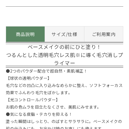
商品説明
サイズ/仕様
ご利用案内
ベースメイクの前にひと塗り！
つるんとした透明毛穴レス肌※に導く毛穴消しプ
ライマー
●2つのパウダー配合で超自然・素肌補正！
【球状の透明パウダー】
毛穴などの凹凸に入り込みなめらかに整え、ソフトフォーカス
効果でふんわり毛穴をぼかします。
【光コントロールパウダー】
お肌の色ムラを目立たなくさせ、美肌にみせます。
●気になる皮脂・テカりを抑える！
塗った瞬間はしっとり、のばすとサラサラに。ベースメイクの
前の仕込みにも、お出かけ時のお直しにも使えます。