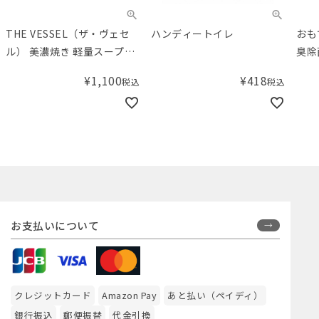
THE VESSEL（ザ・ヴェセ
ハンディートイレ
おも
ル） 美濃焼き 軽量スープマ
臭除
グカップ
¥
1,100
¥
418
税込
税込
お支払いについて
クレジットカード
Amazon Pay
あと払い（ペイディ）
銀行振込
郵便振替
代金引換