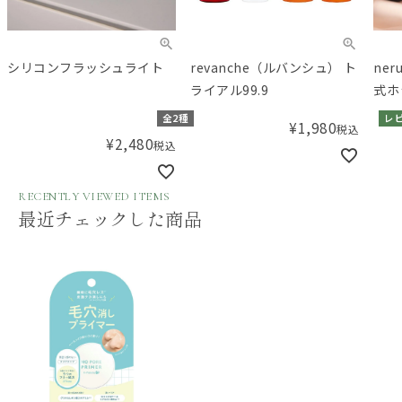
シリコンフラッシュライト
revanche（ルバンシュ） ト
ne
ライアル99.9
式ホ
全2種
レ
¥
1,980
税込
¥
2,480
税込
RECENTLY VIEWED ITEMS
最近チェックした商品