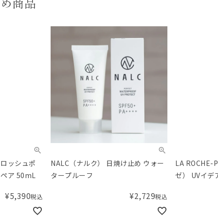
すめ商品
（ラロッシュポ
NALC（ナルク） 日焼け止め ウォー
LA ROCHE
ペア 50mL
タープルーフ
ゼ） UVイデ
ーンアップ
¥
5,390
¥
2,729
税込
税込