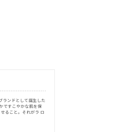
）
アブランドとして誕生した
なかですこやかな肌を保
せること。それがラ ロ