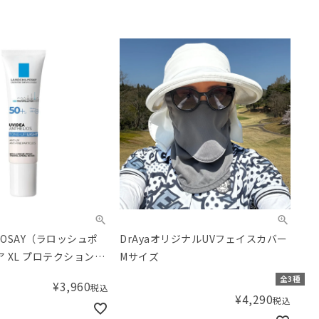
-POSAY（ラロッシュポ
DrAyaオリジナルUVフェイスカバー
ア XL プロテクショント
Mサイズ
全3種
¥
3,960
税込
¥
4,290
税込