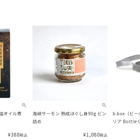
塩オイル煮
海峡サーモン 熟成ほぐし身90g ビン
b.box（ビ
詰め
リア Bottle C
¥
388
¥
1,080
税込
税込