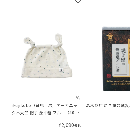
ikujikobo（育児工房）オーガニッ
高木商店 焼き鯖の燻製
ク吊天竺 帽子 金平糖 ブルー（40-
42cm）
¥
2,090
税込