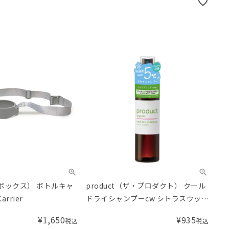
ーボックス） ボトルキャ
product（ザ・プロダクト） クール
arrier
ドライシャンプーcw シトラスウッデ
ィの香り 50mL
¥
1,650
¥
935
税込
税込