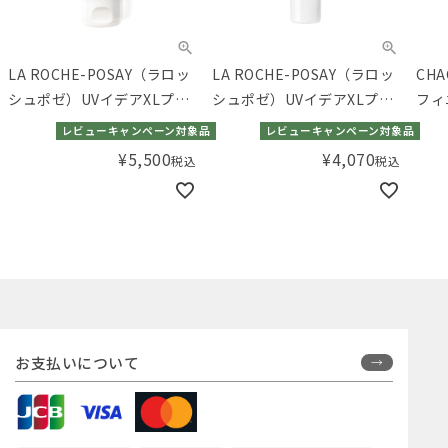
LA ROCHE-POSAY（ラロッ
LA ROCHE-POSAY（ラロッ
CH
シュポゼ）UVイデアXLプロ
シュポゼ）UVイデアXLプロ
フィ
テクションTアップR+50mL
テクションTUティント
クー
レビューキャンペーン対象品
レビューキャンペーン対象品
30mL
ュラ
¥
5,500
¥
4,070
税込
税込
お支払いについて