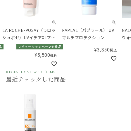
LA ROCHE-POSAY（ラロッ
PAPLAL（パプラール） UV
NA
シュポゼ）UVイデアXLプロ
マルチプロテクション
ウォ
テクションTアップR+50mL
品
レビューキャンペーン対象品
¥
3,850
税込
¥
5,500
税込
RECENTLY VIEWED ITEMS
最近チェックした商品