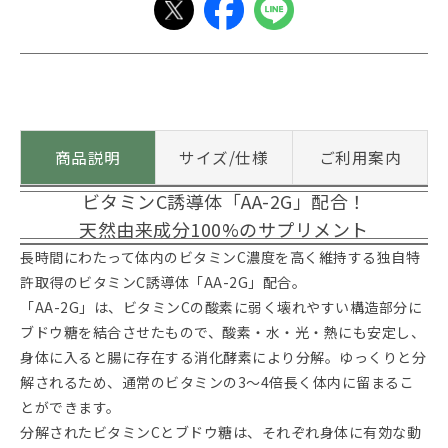
商品説明
サイズ/仕様
ご利用案内
ビタミンC誘導体「AA-2G」配合！
天然由来成分100%のサプリメント
長時間にわたって体内のビタミンC濃度を高く維持する独自特
許取得のビタミンC誘導体「AA-2G」配合。
「AA-2G」は、ビタミンCの酸素に弱く壊れやすい構造部分に
ブドウ糖を結合させたもので、酸素・水・光・熱にも安定し、
身体に入ると腸に存在する消化酵素により分解。ゆっくりと分
解されるため、通常のビタミンの3～4倍長く体内に留まるこ
とができます。
分解されたビタミンCとブドウ糖は、それぞれ身体に有効な動