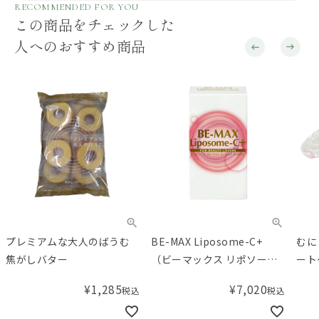
RECOMMENDED FOR YOU
この商品をチェックした
人へのおすすめ商品
プレミアムな大人のばうむ
BE-MAX Liposome-C+
むに
焦がしバター
（ビーマックス リポソーム
ート
シープラス）
みる
¥
1,285
¥
7,020
税込
税込