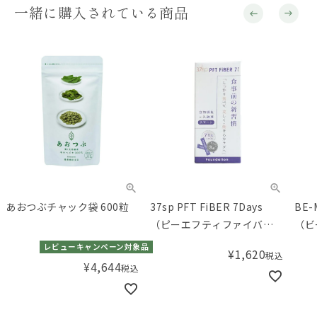
一緒に購入されている商品
あおつぶチャック袋 600粒
37sp PFT FiBER 7Days
BE-MAX Li
（ピーエフティファイバー7
（ビ
デイズ）
シー
レビューキャンペーン対象品
¥
1,620
税込
¥
4,644
税込