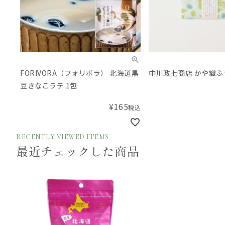
FORIVORA（フォリボラ） 北海道黒
中川政七商店 かや織ふ
豆きなこラテ 1包
¥
165
税込
RECENTLY VIEWED ITEMS
最近チェックした商品