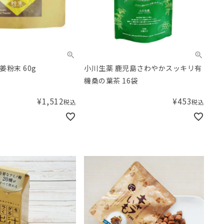
粉末 60g
小川生薬 鹿児島さわやかスッキリ有
機桑の葉茶 16袋
¥
1,512
¥
453
税込
税込