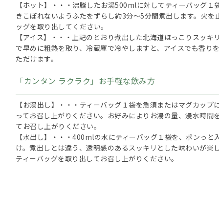
【ホット】・・・沸騰したお湯500mlに対してティーバッグ１
きこぼれないようふたをずらし約3分～5分間煮出します。火を止
ッグを取り出してください。
【アイス】・・・上記のとおり煮出した北海道ほっこりスッキ
で早めに粗熱を取り、冷蔵庫で冷やしますと、アイスでも香り
ただけます。
「カンタン ラクラク」お手軽な飲み方
【お湯出し】・・・ティーバッグ１袋を急須またはマグカップに
ってお召し上がりください。お好みによりお湯の量、浸水時間
てお召し上がりください。
【水出し】・・・400mlの水にティーバッグ１袋を、ポンっと
け。煮出しとは違う、透明感のあるスッキリとした味わいが楽
ティーバッグを取り出してお召し上がりください。