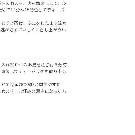
袋を入れます。火を弱火にして、ふ
めて10分～15分位してティーバ
リあずき茶は、ふたをしたまま流水
を逃がさずおいしくお召し上がりい
入れ200mlのお湯を注ぎ約３分待
を調節してティーバッグを取り出し
入れて冷蔵庫で約3時間冷やすだ
しめます。お好みの濃さになったら