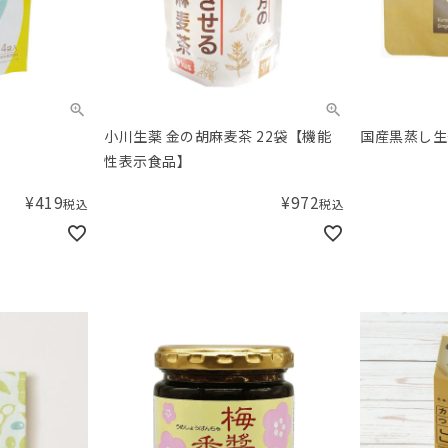
小川生薬 金の胡麻麦茶 22袋【機能
国産黒蒸し生姜
性表示食品】
¥
419
¥
972
税込
税込