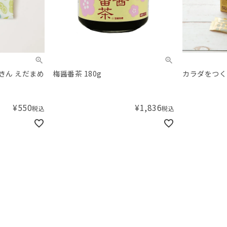
きん えだまめ
梅醤番茶 180g
カラダをつく
¥
550
¥
1,836
税込
税込