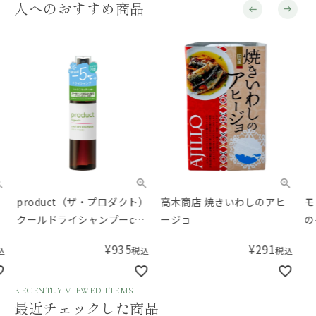
人へのおすすめ商品
product（ザ・プロダクト）
高木商店 焼きいわしのアヒ
モン
クールドライシャンプーcw
ージョ
の子
シトラスウッディの香り
¥
935
¥
291
税込
税込
50mL
RECENTLY VIEWED ITEMS
最近チェックした商品