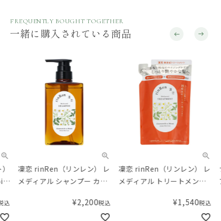
FREQUENTLY BOUGHT TOGETHER
一緒に購入されている商品
凜恋 rinRen（リンレン） レ
凜恋 rinRen（リンレン） レ
ナチ
メディアル シャンプー カモ
メディアル トリートメント
アケ
ミール&モミ 400mL
カモミール&モミ リフィル
／ボ
¥
2,200
¥
1,540
税込
税込
（つめかえ用） 300mL
に）