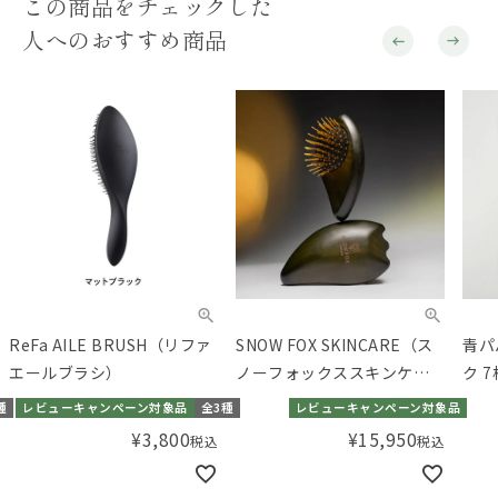
この商品をチェックした
人へのおすすめ商品
ReFa AILE BRUSH（リファ
SNOW FOX SKINCARE（ス
青パ
エールブラシ）
ノーフォックススキンケ
ク 
ア） プレミアム FOX カッサ
種
レビューキャンペーン対象品
全3種
レビューキャンペーン対象品
ゴースト ヘアブラシ ブラッ
¥
3,800
¥
15,950
税込
税込
ク