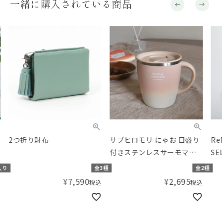
一緒に購入されている商品
2つ折り財布
サブヒロモリ にゃお 目盛り
ReF
付きステンレスサーモマグ
SEL
カップ
COM
り
全3種
全2種
Mi
¥
7,590
¥
2,695
税込
税込
ショ
& 