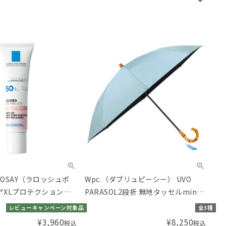
-POSAY（ラロッシュポ
Wpc.（ダブリュピーシー） UVO
デアXLプロテクショント
PARASOL2段折 無地タッセルmini
ローズ+
日傘
レビューキャンペーン対象品
全3種
¥
3,960
¥
8,250
税込
税込