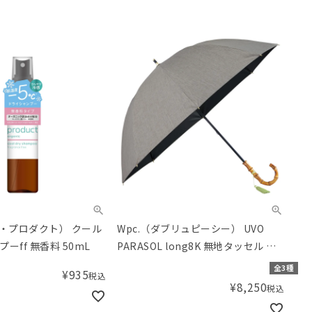
（ザ・プロダクト） クール
Wpc.（ダブリュピーシー） UVO
ドライシャンプーff 無香料 50mL
PARASOL long8K 無地タッセル 日
傘
全3種
¥
935
税込
¥
8,250
税込