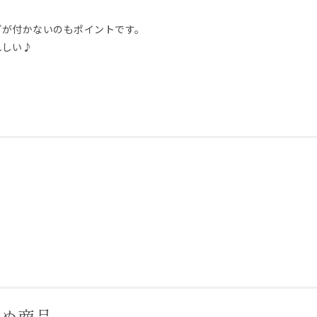
プが付かないのもポイントです。
れしい♪
すめ商品