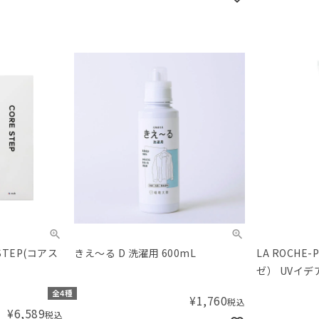
STEP(コアス
きえ～る D 洗濯用 600mL
LA ROCHE
ゼ） UVイ
ーンアップ 
全4種
¥
1,760
税込
¥
6,589
税込