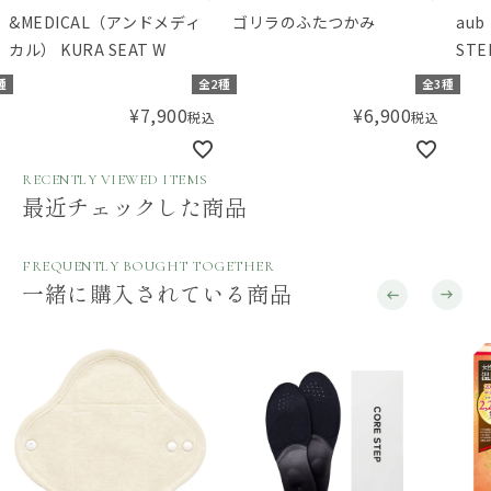
&MEDICAL（アンドメディ
ゴリラのふたつかみ
au
カル） KURA SEAT W
ST
種
全2種
全3種
¥
7,900
¥
6,900
税込
税込
RECENTLY VIEWED ITEMS
最近チェックした商品
FREQUENTLY BOUGHT TOGETHER
一緒に購入されている商品