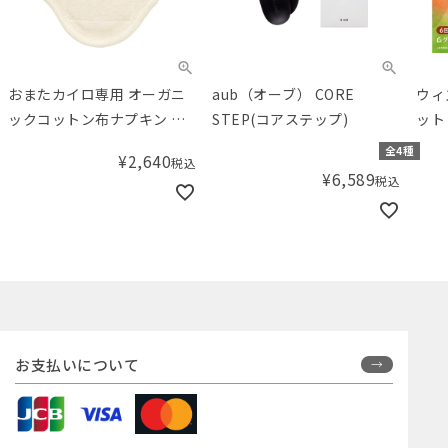
おまたカイロ専用 オーガニ
aub（オーブ） CORE
ウィ
ックコットン布ナプキン プ
STEP(コアステップ)
ット
レミアム生成り カイロ3個セ
全4種
¥
2,640
税込
ット
¥
6,589
税込
お支払いについて