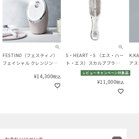
FESTINO（フェスティノ）
S・HEART・S （エス・ハー
K.
フェイシャル クレンジング
ト・エス）スカルプブラシ
アス
ナノスチーマー
クロム
レビューキャンペーン対象品
¥
14,300
税込
¥
11,000
税込