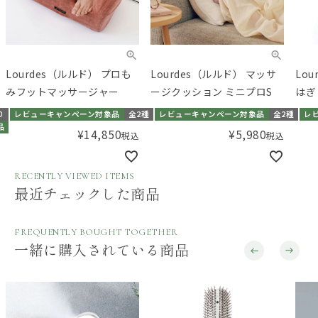
Lourdes（ルルド） プロも
Lourdes（ルルド） マッサ
Lo
みフットマッサージャー
ージクッション ミニプロS
はぎ
り
レビューキャンペーン対象品
全2種
レビューキャンペーン対象品
全2種
レ
品
¥
14,850
¥
5,980
税込
税込
RECENTLY VIEWED ITEMS
最近チェックした商品
FREQUENTLY BOUGHT TOGETHER
一緒に購入されている商品