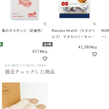
亀の子スポンジ（定番色）
Manuka Health（マヌカヘ
MA
ルス） マヌカハニーキャン
ー）
ディー大（プロポリス）
品
全2種
¥
1,080
税込
80g
¥
374
税込
RECENTLY VIEWED ITEMS
最近チェックした商品