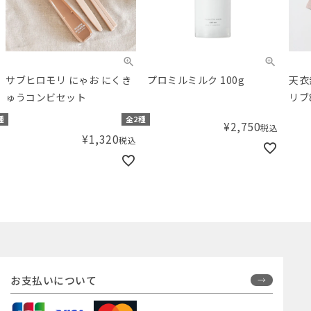
サブヒロモリ にゃお にくき
プロミルミルク 100g
天衣
ゅうコンビセット
リブ
種
全2種
¥
2,750
税込
¥
1,320
税込
お支払いについて