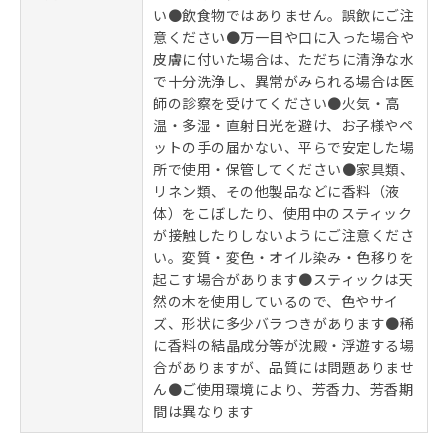
い●飲食物ではありません。誤飲にご注
意ください●万一目や口に入った場合や
皮膚に付いた場合は、ただちに清浄な水
で十分洗浄し、異常がみられる場合は医
師の診察を受けてください●火気・高
温・多湿・直射日光を避け、お子様やペ
ットの手の届かない、平らで安定した場
所で使用・保管してください●家具類、
リネン類、その他製品などに香料（液
体）をこぼしたり、使用中のスティック
が接触したりしないようにご注意くださ
い。変質・変色・オイル染み・色移りを
起こす場合があります●スティックは天
然の木を使用しているので、色やサイ
ズ、形状に多少バラつきがあります●稀
に香料の結晶成分等が沈殿・浮遊する場
合がありますが、品質には問題ありませ
ん●ご使用環境により、芳香力、芳香期
間は異なります