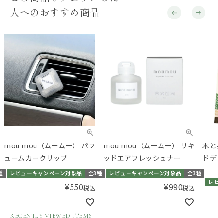
人へのおすすめ商品
mou mou（ムームー） パフ
mou mou（ムームー） リキ
木と
ュームカークリップ
ッドエアフレッシュナー
ドデ
種
レビューキャンペーン対象品
全3種
レビューキャンペーン対象品
全3種
レ
¥
550
¥
990
税込
税込
RECENTLY VIEWED ITEMS