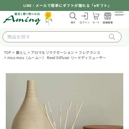
LINE・メールで簡単にギフトが贈れる「eギフト」
メニュー
探す
ログイン
カート
店舗情報
TOP
暮らし
アロマ＆リラクゼーション
フレグランス
mou mou（ムームー） Reed Diffuser リードディフューザー