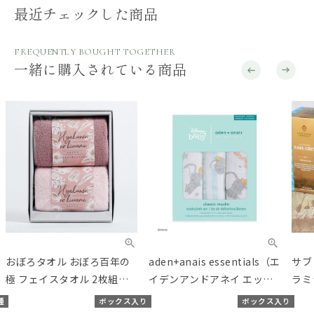
最近チェックした商品
FREQUENTLY BOUGHT TOGETHER
一緒に購入されている商品
おぼろタオル おぼろ百年の
aden+anais essentials（エ
サブ
極 フェイスタオル 2枚組セ
イデンアンドアネイ エッセ
ラミ
ット スモーキーピンク×サ
ンシャルズ）【日本正規
マグ
種
ボックス入り
ボックス入り
クラピンク
品】モスリンコットン ウォ