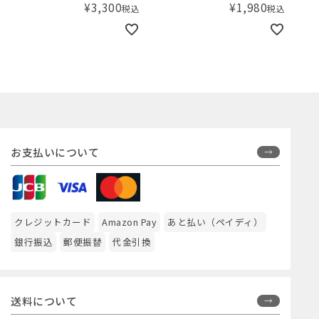
¥
3,300
¥
1,980
税込
税込
ッシュクロス 3枚セット デ
ィズニー ダンボ
washcloths -dumbo- 3pk
お支払いについて
クレジットカード
Amazon Pay
あと払い（ペイディ）
銀行振込
郵便振替
代金引換
送料について