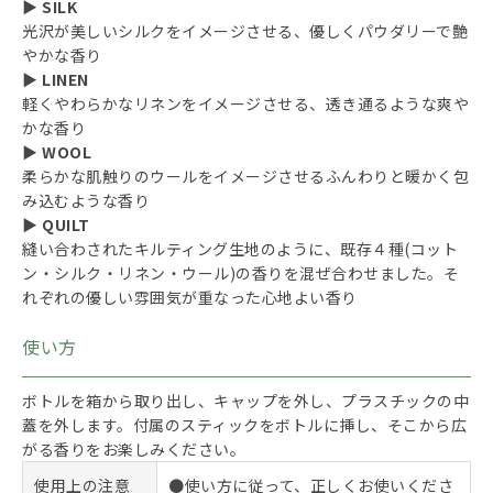
▶ SILK
光沢が美しいシルクをイメージさせる、優しくパウダリーで艶
やかな香り
▶ LINEN
軽くやわらかなリネンをイメージさせる、透き通るような爽や
かな香り
▶ WOOL
柔らかな肌触りのウールをイメージさせるふんわりと暖かく包
み込むような香り
▶ QUILT
縫い合わされたキルティング生地のように、既存４種(コット
ン・シルク・リネン・ウール)の香りを混ぜ合わせました。そ
れぞれの優しい雰囲気が重なった心地よい香り
使い方
ボトルを箱から取り出し、キャップを外し、プラスチックの中
蓋を外します。付属のスティックをボトルに挿し、そこから広
がる香りをお楽しみください。
使用上の注意
●使い方に従って、正しくお使いくださ